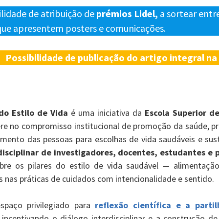
lidade de atribuição de
prémios Lidel,
a sortear entr
que apresentem posters e comunicações.
Possibilidade de publicação do artigo integral n
do Estilo de Vida
é uma iniciativa da
Escola Superior d
sere no compromisso institucional de promoção da saúde, p
nto das pessoas para escolhas de vida saudáveis e sust
isciplinar de investigadores, docentes, estudantes e p
e os pilares do estilo de vida saudável — alimentação,
 nas práticas de cuidados com intencionalidade e sentido.
spaço privilegiado para
reflexão científica e a part
, incentivando o diálogo interdisciplinar e a construção 