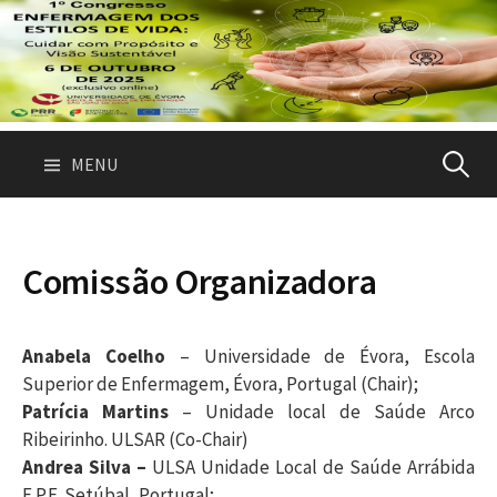
Skip
to
content
Pesquis
MENU
por:
Comissão Organizadora
Anabela Coelho
– Universidade de Évora, Escola
Superior de Enfermagem, Évora, Portugal (Chair);
Patrícia Martins
– Unidade local de Saúde Arco
Ribeirinho. ULSAR (Co-Chair)
Andrea Silva –
ULSA Unidade Local de Saúde Arrábida
E.P.E. Setúbal, Portugal;